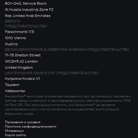
B01-G40, Service Block
Al Hulaila Industrial Zone FZ
Rak, United Arab Emirates
ЕВРОПА
ПРЕДСТАВИТЕЛЬСТВО
Fleischmarkt 7/3
1010 Vienna
Austria
ВЕЛИКОБРИОТАНИЯ & СЕВЕРНАЯ АМЕРИКА ПРЕДСТАВИТЕЛЬСТВО
71-75 Shelton Street
WC2H9JQ London
United Kingdom
ЦЕНТРАЛЬНАЯ АЗИЯ И СНГ ПРЕДСТАВИТЕЛЬСТВО
Куприкли Кучаси 1/1
Ташкент
Узбекистан
Aeropartner® выступает в качестве посредника при организации чартерных
рейсов между клиентами и авиаперевозчиками, сертифицированными FAA
по Part 135. При этом важно отметить, что Aeropartner® не является
авиаперевозчиком и самостоятельно не осуществляет эксплуатацию
воздушных судов.
Положения и условия
Политика конфиденциальности
Импрессум
Карта сайта